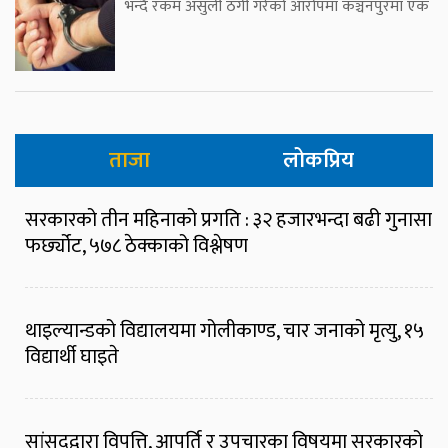
भन्दै रकम असुली ठगी गरेको आरोपमा कञ्चनपुरमा एक
ताजा
लोकप्रिय
सरकारको तीन महिनाको प्रगति : ३२ हजारभन्दा बढी गुनासा
फर्छ्योट, ५७८ ठेक्काको विश्लेषण
थाइल्यान्डको विद्यालयमा गोलीकाण्ड, चार जनाको मृत्यु, १५
विद्यार्थी घाइते
सांसदद्वारा विपत्ति, आपूर्ति र उपचारका विषयमा सरकारको