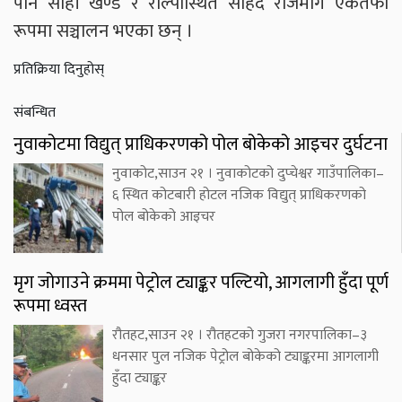
पनि सोही खण्ड र रोल्पास्थित सहिद राजमार्ग एकतर्फी
रूपमा सञ्चालन भएका छन् ।
प्रतिक्रिया दिनुहोस्
संबन्धित
नुवाकोटमा विद्युत् प्राधिकरणको पोल बोकेको आइचर दुर्घटना
नुवाकोट,साउन २१ । नुवाकोटको दुप्चेश्वर गाउँपालिका–
६ स्थित कोटबारी होटल नजिक विद्युत् प्राधिकरणको
पोल बोकेको आइचर
मृग जोगाउने क्रममा पेट्रोल ट्याङ्कर पल्टियो, आगलागी हुँदा पूर्ण
रूपमा ध्वस्त
रौतहट,साउन २१ । रौतहटको गुजरा नगरपालिका–३
धनसार पुल नजिक पेट्रोल बोकेको ट्याङ्करमा आगलागी
हुँदा ट्याङ्कर