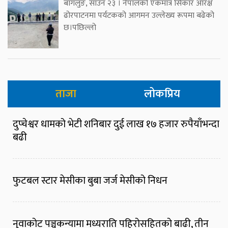
बागलुङ, साउन २३ । नेपालको एकमात्र सिकार आरक्ष
ढोरपाटनमा पर्यटकको आगमन उल्लेख्य रूपमा बढेको
छ।पछिल्लो
ताजा
लोकप्रिय
दुप्चेश्वर धामको भेटी शनिबार दुई लाख १७ हजार रुपैयाँभन्दा
बढी
फुटबल स्टार मेसीका बुबा जर्ज मेसीको निधन
नुवाकोट पञ्चकन्यामा मध्यराति पहिरोसहितको बाढी, तीन