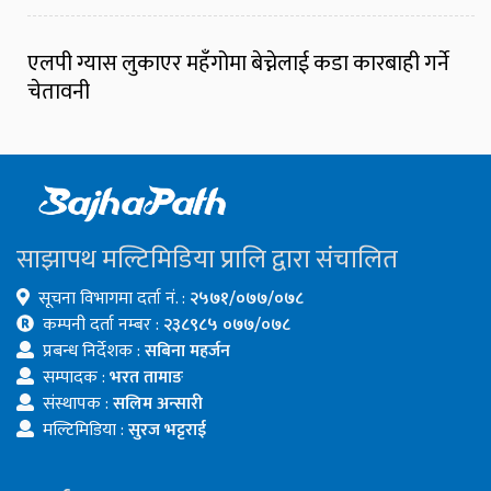
एलपी ग्यास लुकाएर महँगोमा बेच्नेलाई कडा कारबाही गर्ने
चेतावनी
साझापथ मल्टिमिडिया प्रालि द्वारा संचालित
सूचना विभागमा दर्ता नं. :
२५७१/०७७/०७८
कम्पनी दर्ता नम्बर :
२३८९८५ ०७७/०७८
प्रबन्ध निर्देशक :
सबिना महर्जन
सम्पादक :
भरत तामाङ
संस्थापक :
सलिम अन्सारी
मल्टिमिडिया :
सुरज भट्टराई