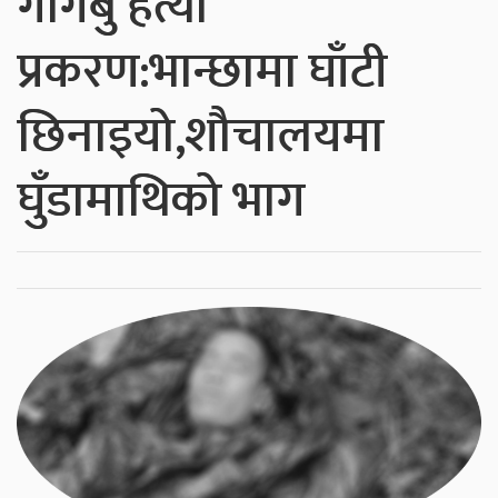
गोंगबु हत्या
प्रकरण:भान्छामा घाँटी
छिनाइयो,शौचालयमा
घुँडामाथिको भाग