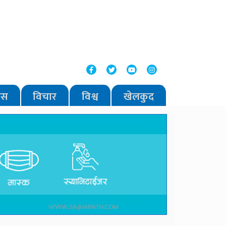
वास
विचार
विश्व
खेलकुद