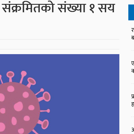
संक्रमितको संख्या १ सय
र
ब
ए
क
प
ह
आ