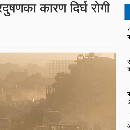
प्रदुषणका कारण दिर्घ रोगी
र
प
ए
क
प
ह
आ