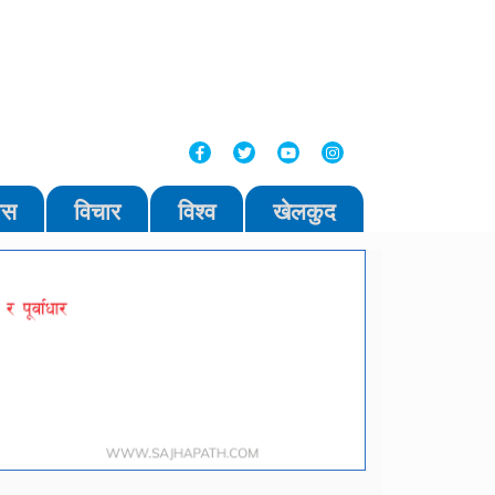
ास
विचार
विश्व
खेलकुद