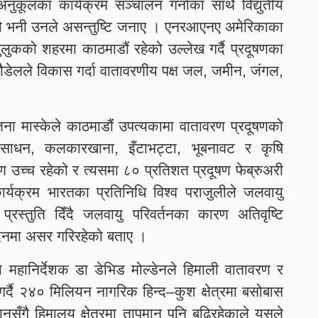
 अनुकूलका कार्यक्रम सञ्चालन गर्नाका साथै विद्युतीय
ेको भनी उनले असन्तुष्टि जनाए । एनरआएनए अमेरिकाका
 मुलुकको शहरमा काठमाडौं रहेको उल्लेख गर्दै प्रदूषणका
ा पौडेलले विकास गर्दा वातावरणीय पक्ष जल, जमीन, जंगल,
िना मास्केले काठमाडौंं उपत्यकामा वातावरण प्रदूषणको
ारी साधन, कलकारखाना, इँटाभट्टा, भूबनावट र कृषि
 उच्च रहेको र त्यसमा ८० प्रतिशत प्रदूषण फेब्रुअरी
कार्यक्रम भारतका प्रतिनिधि विश्व पराजुलीले जलवायु
प्रस्तुति दिँदै जलवायु परिवर्तनका कारण अतिवृष्टि
पादनमा असर गरिरहेको बताए ।
ा महानिर्देशक डा डेभिड मोल्डेनले हिमाली वातावरण र
त गर्दै २४० मिलियन नागरिक हिन्द–कुश क्षेत्रमा बसोबास
मानसँगै हिमालय क्षेत्रमा तापमान पनि बढिरहेकाले यसले