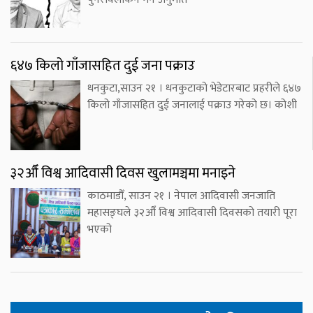
६४७ किलो गाँजासहित दुई जना पक्राउ
धनकुटा,साउन २१ । धनकुटाको भेडेटारबाट प्रहरीले ६४७
किलो गाँजासहित दुई जनालाई पक्राउ गरेको छ। कोशी
३२औँ विश्व आदिवासी दिवस खुलामञ्चमा मनाइने
काठमाडौँ, साउन २१ । नेपाल आदिवासी जनजाति
महासङ्घले ३२औँ विश्व आदिवासी दिवसको तयारी पूरा
भएको