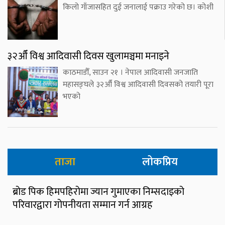
किलो गाँजासहित दुई जनालाई पक्राउ गरेको छ। कोशी
३२औँ विश्व आदिवासी दिवस खुलामञ्चमा मनाइने
काठमाडौँ, साउन २१ । नेपाल आदिवासी जनजाति
महासङ्घले ३२औँ विश्व आदिवासी दिवसको तयारी पूरा
भएको
ताजा
लोकप्रिय
ब्रोड पिक हिमपहिरोमा ज्यान गुमाएका निम्सदाइको
परिवारद्वारा गोपनीयता सम्मान गर्न आग्रह