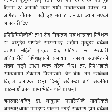
गतेयता मृत्युदर झन् बढेको छ। भदौ १९ र २२ गते दुई
दिनमा २८ जनाको ज्यान गयो। मन्त्रालयका प्रवक्ता डा।
जागेश्वर गौतमले भदौ ३१ गते ८ जनाको ज्यान गएको
जानकारी दिए।
इपिडिमियोलोजी तथा रोग नियन्त्रण महाशाखाका निर्देशक
डा. वासुदेव पाण्डेले साउनभन्दा भदौमा मृत्युदर बढेको
बताए। अहिले मृत्युदर ०.६ प्रतिशत छ। सरकारी
अधिकारीले निषेधाज्ञाको प्रभावका कारण संक्रमितको
संख्या घट्ने आशा व्यक्त गरेका थिए। तर, निषेधाज्ञाले
उपत्यकामा संक्रमण विस्तारको ‘चेन ब्रेक’ गर्न नसकेको
विज्ञले जनाएका छन्। दिनहुँ सबैभन्दा बढी संक्रमित
काठमाडौं उपत्यकामा भेटिन थालेका छन्।
जनस्वास्थ्यविद् डा. बाबुराम मरासिनीले नागरिकले
जनस्वास्थ्यका मापदण्ड पालना नगर्दा संक्रमण झन् बढेको