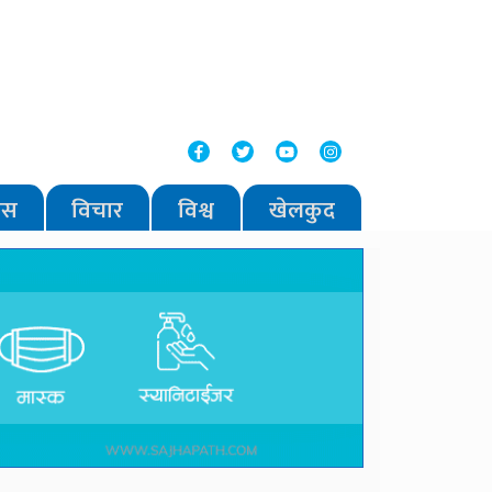
वास
विचार
विश्व
खेलकुद