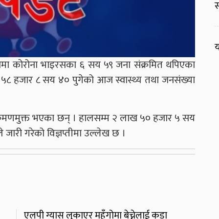
स
य
्टामा कोरोना भाइरसका ६ सय ५९ जना संक्रमित थपिएका
 ५८ हजार ८ सय ४० पुगेको आज स्वास्थ्य तथा जनसंख्या
ंक्रमणमुक्त भएका छन् । हालसम्म २ लाख ५० हजार ५ सय
े जारी गरेको विज्ञप्तीमा उल्लेख छ ।
एलपी ग्यास लुकाएर महँगोमा बेच्नेलाई कडा