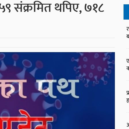
५९ संक्रमित थपिए, ७१८
र
ब
ए
क
प
ह
आ