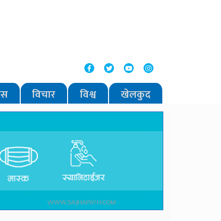
वास
विचार
विश्व
खेलकुद