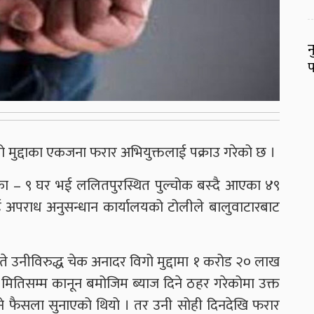
न
फ
ो मुद्दाका एकजना फरार अभियुक्तलाई पक्राउ गरेको छ ।
ालिका – ९ घर भई ललितपुरस्थित पुल्चोक बस्‍दै आएका ४९
लाई अपराध अनुसन्धान कार्यालयको टोलीले बालुवाटारबाट
 उनीविरुद्ध चेक अनादर विगो मुद्दामा १ करोड २० लाख
मितिसम्‍म कानून बमोजिम ब्‍याज दिने ठहर गरेकोमा उक्त
‍ने फैसला सुनाएको थियो । तर उनी सोही दिनदेखि फरार