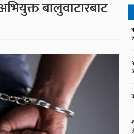
भियुक्त बालुवाटारबाट
क
ल
आ
अ
क
श
प