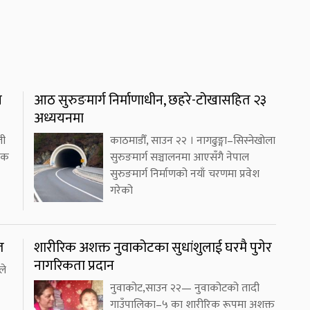
ि
आठ सुरुङमार्ग निर्माणाधीन, छहरे-टोखासहित २३
अध्ययनमा
ती
काठमाडौँ, साउन २२ । नागढुङ्गा–सिस्नेखोला
्षक
सुरुङमार्ग सञ्चालनमा आएसँगै नेपाल
सुरुङमार्ग निर्माणको नयाँ चरणमा प्रवेश
गरेको
त
शारीरिक अशक्त नुवाकोटका सुधांशुलाई घरमै पुगेर
नागरिकता प्रदान
ले
नुवाकोट,साउन २२— नुवाकोटको तादी
गाउँपालिका–५ का शारीरिक रूपमा अशक्त