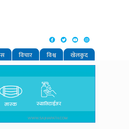
वास
विचार
विश्व
खेलकुद