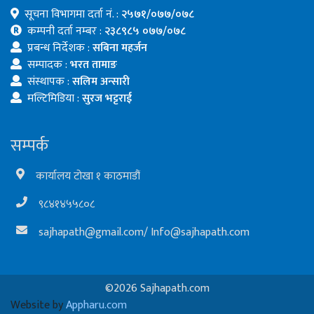
सूचना विभागमा दर्ता नं. :
२५७१/०७७/०७८
कम्पनी दर्ता नम्बर :
२३८९८५ ०७७/०७८
प्रबन्ध निर्देशक :
सबिना महर्जन
सम्पादक :
भरत तामाङ
संस्थापक :
सलिम अन्सारी
मल्टिमिडिया :
सुरज भट्टराई
सम्पर्क
कार्यालय टोखा १ काठमाडौं
९८४१४५५८०८
sajhapath@gmail.com
/
Info@sajhapath.com
©2026 Sajhapath.com
Website by
Appharu.com