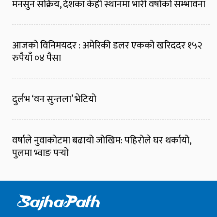
मनसुन सक्रिय, देशका केही स्थानमा भारी वर्षाको सम्भावना
आजको विनिमयदर : अमेरिकी डलर एकको खरिददर १५२
रुपैयाँ ०४ पैसा
दुर्लभ ‘वन सुन्तला’ भेटियो
वर्षाले नुवाकोटमा बढायो जोखिम: पहिरोले घर थर्कायो,
पुलमा भ्वाङ पर्‍यो