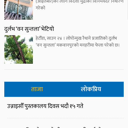
(आइतबार)का लागि विदेशी मुद्राको विनिमयदर निर्धारण
गरेको
दुर्लभ ‘वन सुन्तला’ भेटियो
हेटौँडा, साउन २४ । लोपोन्मुख रैथाने प्रजातिको दुर्लभ
‘वन सुन्तला’ मकवानपुरको मनहरीमा फेला परेको छ।
ताजा
लोकप्रिय
उन्नाइसौँ पुस्तकालय दिवस भदौ १५ गते