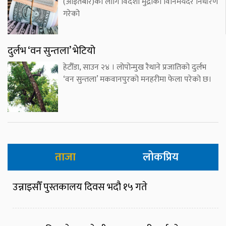
(आइतबार)का लागि विदेशी मुद्राको विनिमयदर निर्धारण
गरेको
दुर्लभ ‘वन सुन्तला’ भेटियो
हेटौँडा, साउन २४ । लोपोन्मुख रैथाने प्रजातिको दुर्लभ
‘वन सुन्तला’ मकवानपुरको मनहरीमा फेला परेको छ।
ताजा
लोकप्रिय
उन्नाइसौँ पुस्तकालय दिवस भदौ १५ गते