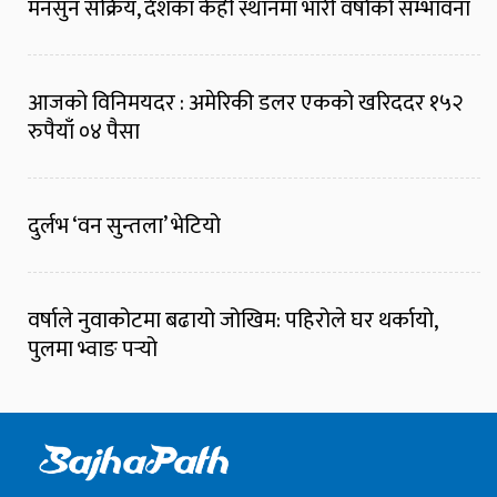
मनसुन सक्रिय, देशका केही स्थानमा भारी वर्षाको सम्भावना
आजको विनिमयदर : अमेरिकी डलर एकको खरिददर १५२
रुपैयाँ ०४ पैसा
दुर्लभ ‘वन सुन्तला’ भेटियो
वर्षाले नुवाकोटमा बढायो जोखिम: पहिरोले घर थर्कायो,
पुलमा भ्वाङ पर्‍यो