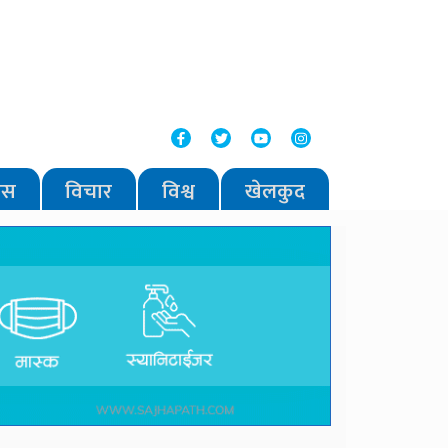
वास
विचार
विश्व
खेलकुद