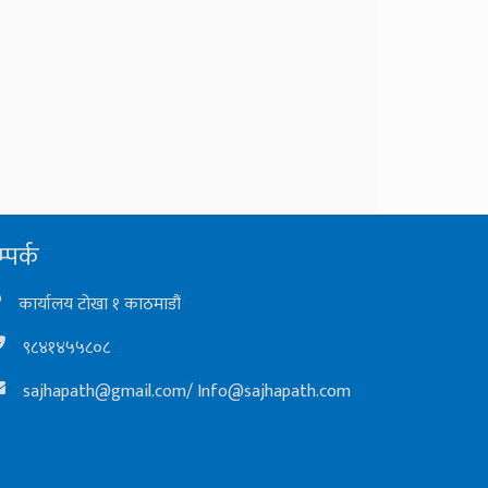
्पर्क
कार्यालय टोखा १ काठमाडौं
९८४१४५५८०८
sajhapath@gmail.com
/
Info@sajhapath.com