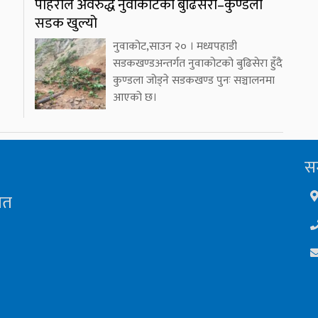
पहिरोले अवरुद्ध नुवाकोटको बुढिसेरा–कुण्डला
सडक खुल्यो
नुवाकोट,साउन २० । मध्यपहाडी
सडकखण्डअन्तर्गत नुवाकोटको बुढिसेरा हुँदै
कुण्डला जोड्ने सडकखण्ड पुनः सञ्चालनमा
आएको छ।
सम
ित