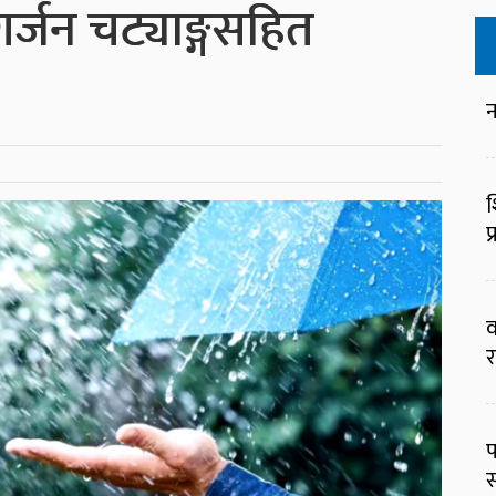
र्जन चट्याङ्गसहित
न
श
प
व
र
प
स