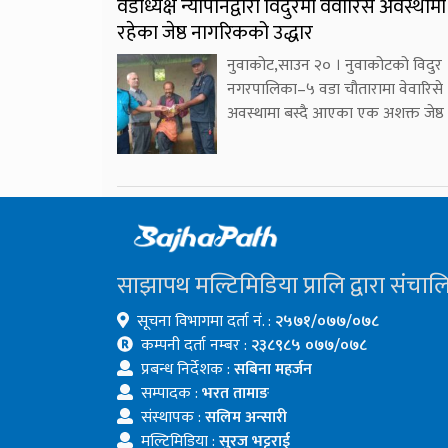
वडाध्यक्ष न्यौपानेद्वारा विदुरमा वेवारिसे अवस्थामा
रहेका जेष्ठ नागरिकको उद्धार
नुवाकोट,साउन २० । नुवाकोटको विदुर
नगरपालिका–५ वडा चौतारामा वेवारिसे
अवस्थामा बस्दै आएका एक अशक्त जेष्ठ
साझापथ मल्टिमिडिया प्रालि द्वारा संचाल
सूचना विभागमा दर्ता नं. :
२५७१/०७७/०७८
कम्पनी दर्ता नम्बर :
२३८९८५ ०७७/०७८
प्रबन्ध निर्देशक :
सबिना महर्जन
सम्पादक :
भरत तामाङ
संस्थापक :
सलिम अन्सारी
मल्टिमिडिया :
सुरज भट्टराई