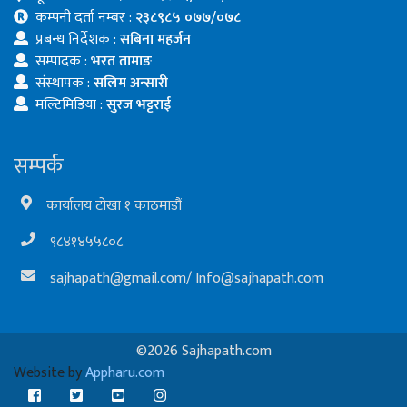
कम्पनी दर्ता नम्बर :
२३८९८५ ०७७/०७८
प्रबन्ध निर्देशक :
सबिना महर्जन
सम्पादक :
भरत तामाङ
संस्थापक :
सलिम अन्सारी
मल्टिमिडिया :
सुरज भट्टराई
सम्पर्क
कार्यालय टोखा १ काठमाडौं
९८४१४५५८०८
sajhapath@gmail.com
/
Info@sajhapath.com
©2026 Sajhapath.com
Website by
Appharu.com