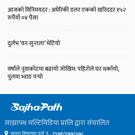
आजको विनिमयदर : अमेरिकी डलर एकको खरिददर १५२
रुपैयाँ ०४ पैसा
दुर्लभ ‘वन सुन्तला’ भेटियो
वर्षाले नुवाकोटमा बढायो जोखिम: पहिरोले घर थर्कायो,
पुलमा भ्वाङ पर्‍यो
साझापथ मल्टिमिडिया प्रालि द्वारा संचालित
सूचना विभागमा दर्ता नं. :
२५७१/०७७/०७८