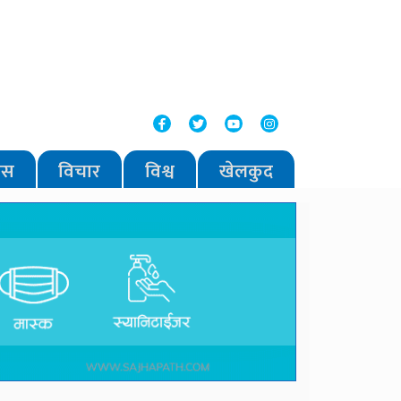
वास
विचार
विश्व
खेलकुद