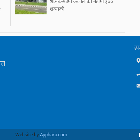
शैक्षिकसत्रमा कैलालीको गेटामा ३००
शय्याको
ा
सम
ित
Website by
Appharu.com