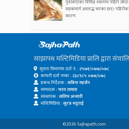
नुवाकोटका विभिन्न स्थानमा पहिरो जाँदा
सडकमार्ग अवरुद्ध भएका छन्। पहिरोक
कारण
साझापथ मल्टिमिडिया प्रालि द्वारा संचाल
सूचना विभागमा दर्ता नं. :
२५७१/०७७/०७८
कम्पनी दर्ता नम्बर :
२३८९८५ ०७७/०७८
प्रबन्ध निर्देशक :
सबिना महर्जन
सम्पादक :
भरत तामाङ
संस्थापक :
सलिम अन्सारी
मल्टिमिडिया :
सुरज भट्टराई
©2026 Sajhapath.com