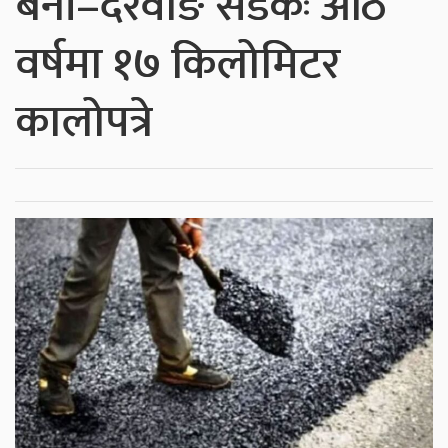
बेनी–दरवाङ सडकः आठ
वर्षमा १७ किलोमिटर
कालोपत्रे