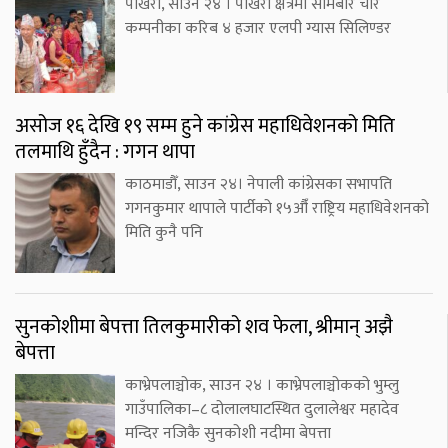
पोखरा, साउन २४ । पोखरा क्षेत्रमा सोमबार चार
कम्पनीका करिब ४ हजार एलपी ग्यास सिलिण्डर
असोज १६ देखि १९ सम्म हुने कांग्रेस महाधिवेशनको मिति
तलमाथि हुँदैन : गगन थापा
काठमाडौँ, साउन २४। नेपाली कांग्रेसका सभापति
गगनकुमार थापाले पार्टीको १५औँ राष्ट्रिय महाधिवेशनको
मिति कुनै पनि
सुनकोशीमा बेपत्ता तिलकुमारीको शव फेला, श्रीमान् अझै
बेपत्ता
काभ्रेपलाञ्चोक, साउन २४ । काभ्रेपलाञ्चोकको भुम्लु
गाउँपालिका–८ दोलालघाटस्थित दुलालेश्वर महादेव
मन्दिर नजिकै सुनकोशी नदीमा बेपत्ता