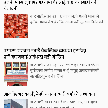
एलपी ग्यास लुकाएर महँगोमा बेच्नेलाई कडा कारबाही गर्ने
चेतावनी
काठमाडौँ,साउन २३ । खाना पकाउने एलपी ग्यासको
कृत्रिम अभाव देखाई तोकिएभन्दा बढी मूल्यमा बिक्री गर्ने
प्रसारण संरचना नबन्दै वैकल्पिक व्यवस्था हटाउँदा
प्राधिकरणलाई अर्बभन्दा बढी जोखिम
काठमाडौँ,साउन २३ । प्रसारण लाइन तथा सबस्टेसन
पूर्णरूपमा निर्माण सम्पन्न नभई विद्युत् उत्पादकसँगको
सहमतिअनुसार वैकल्पिक
आज देशभर बदली, केही स्थानमा भारी वर्षाको सम्भावना
काठमाडौँ, साउन २३ । देशभर हाल मनसुनी वायुको
प्रभाव रहेको छ । जल तथा मौसम