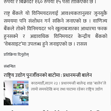
रुपैयाँ र बिक्रीदर १६० रुपैयाँ १५ पैसा तोकिएको छ ।
राष्ट्र बैंकले यो विनिमयदरलाई आवश्यकतानुसार जुनसुकै
समयमा पनि संशोधन गर्न सकिने जनाएको छ । वाणिज्य
बैंकले तोक्ने विनिमयदर भने खुलाबजारका आधारमा फरक
हुनसक्ने र अद्यावधिक विनिमयदर केन्द्रीय बैंकको
‘वेबसाइट’मा उपलब्ध हुने जनाइएको छ । रासस
प्रतिक्रिया दिनुहोस्
संबन्धित
राष्ट्रिय उद्योग पुनर्जीवनको बाटोमा : प्रधानमन्त्री बालेन
काठमाडौँ,साउन २३ । प्रधानमन्त्री बालेन्द्र शाह ‘बालेन’ले
लामो समयदेखि बन्द तथा घाटामा रहेका राष्ट्रिय उद्योग