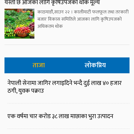
यस्तो छ आजका लागि कृषिउपजको थोक मूल्य
काठमाडौं,साउन २२ । कालीमाटी फलफूल तथा तरकारी
बजार विकास समितिले आजका लागि कृषिउपजको
अधिकतम थोक
ताजा
लोकप्रिय
नेपाली सेनामा जागिर लगाइदिने भन्दै दुई लाख ४० हजार
ठगी, युवक पक्राउ
एक वर्षमा चार करोड ३८ लाख माछाका भुरा उत्पादन