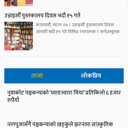
उन्नाइसौँ पुस्तकालय दिवस भदौ १५ गते
काठमाडौँ, साउन २४ । उन्नाइसौँ पुस्तकालय दिवस
आगामी भदौ १५ गते विभिन्न रचनात्मक र सन्देशमूलक
ताजा
लोकप्रिय
नुवाकोट पञ्चकन्याको ‘घ्याङस्वारा चिया’ प्रतिकिलो ६ हजार
रुपैयाँ
नागपूजासँगै पञ्चकन्याको खड्कुले झरनामा सांस्कृतिक