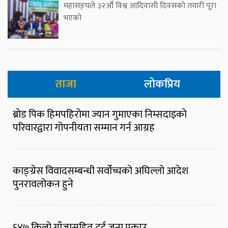
महासङ्घले ३२औँ विश्व आदिवासी दिवसको तयारी पूरा
भएको
ताजा
लोकप्रिय
ब्रोड पिक हिमपहिरोमा ज्यान गुमाएका निम्सदाइको
परिवारद्वारा गोपनीयता सम्मान गर्न आग्रह
काङ्ग्रेस विवादसम्बन्धी सर्वोच्चको अघिल्लो आदेश
पुनरावलोकन हुने
६४७ किलो गाँजासहित दुई जना पक्राउ