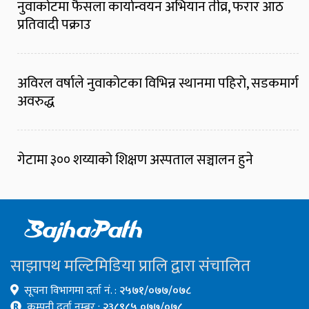
नुवाकोटमा फैसला कार्यान्वयन अभियान तीव्र, फरार आठ
प्रतिवादी पक्राउ
अविरल वर्षाले नुवाकोटका विभिन्न स्थानमा पहिरो, सडकमार्ग
अवरुद्ध
गेटामा ३०० शय्याको शिक्षण अस्पताल सञ्चालन हुने
साझापथ मल्टिमिडिया प्रालि द्वारा संचालित
सूचना विभागमा दर्ता नं. :
२५७१/०७७/०७८
कम्पनी दर्ता नम्बर :
२३८९८५ ०७७/०७८