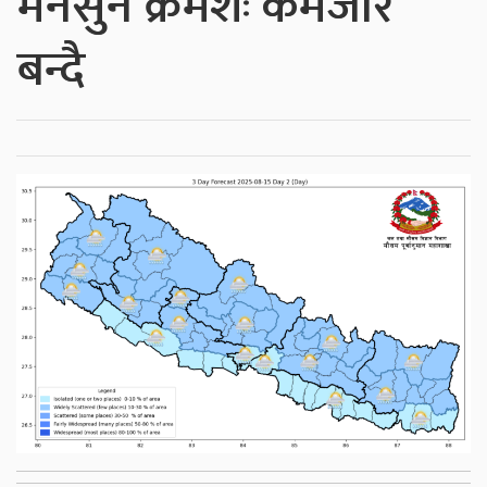
मनसुन क्रमशः कमजोर
बन्दै