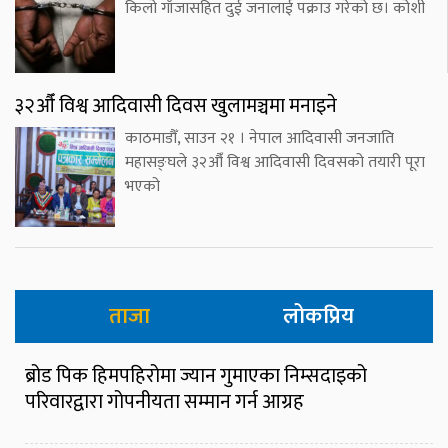
किलो गाँजासहित दुई जनालाई पक्राउ गरेको छ। कोशी
३२औँ विश्व आदिवासी दिवस खुलामञ्चमा मनाइने
काठमाडौँ, साउन २१ । नेपाल आदिवासी जनजाति
महासङ्घले ३२औँ विश्व आदिवासी दिवसको तयारी पूरा
भएको
ताजा
लोकप्रिय
ब्रोड पिक हिमपहिरोमा ज्यान गुमाएका निम्सदाइको
परिवारद्वारा गोपनीयता सम्मान गर्न आग्रह