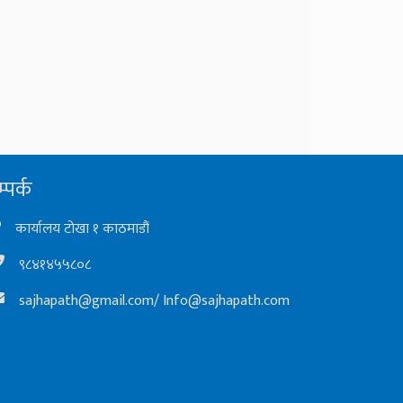
्पर्क
कार्यालय टोखा १ काठमाडौं
९८४१४५५८०८
sajhapath@gmail.com
/
Info@sajhapath.com