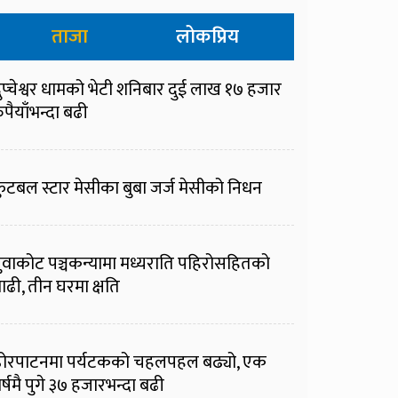
ताजा
लोकप्रिय
ुप्चेश्वर धामको भेटी शनिबार दुई लाख १७ हजार
ुपैयाँभन्दा बढी
ुटबल स्टार मेसीका बुबा जर्ज मेसीको निधन
ुवाकोट पञ्चकन्यामा मध्यराति पहिरोसहितको
ाढी, तीन घरमा क्षति
ोरपाटनमा पर्यटकको चहलपहल बढ्यो, एक
र्षमै पुगे ३७ हजारभन्दा बढी