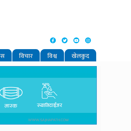
वास
विचार
विश्व
खेलकुद