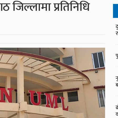
ठ जिल्लामा प्रतिनिधि
द
र
फ
न
ब
ढ
व