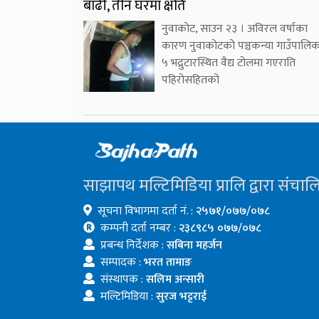
बाढी, तीन घरमा क्षति
नुवाकोट, साउन २३ । अविरल वर्षाका
कारण नुवाकोटको पञ्चकन्या गाउँपालि
५ भद्रुटारस्थित वैद्य टोलमा गएराति
पहिरोसहितको
साझापथ मल्टिमिडिया प्रालि द्वारा संचाल
सूचना विभागमा दर्ता नं. :
२५७१/०७७/०७८
कम्पनी दर्ता नम्बर :
२३८९८५ ०७७/०७८
प्रबन्ध निर्देशक :
सबिना महर्जन
सम्पादक :
भरत तामाङ
संस्थापक :
सलिम अन्सारी
मल्टिमिडिया :
सुरज भट्टराई