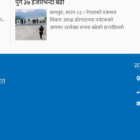
पुगे ३७ हजारभन्दा बढी
बागलुङ, साउन २३ । नेपालको एकमात्र
का–
सिकार आरक्ष ढोरपाटनमा पर्यटकको
आगमन उल्लेख्य रूपमा बढेको छ।पछिल्लो
सम
ित