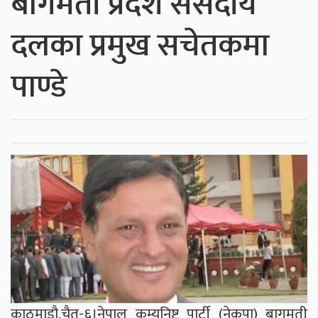
बागमती प्रदेश संसदीय
दलका प्रमुख सचेतकमा
पाण्डे
काठमाडौ,चैत-६।नेपाल कम्युनिष्ट पार्टी (नेकपा) बागमती