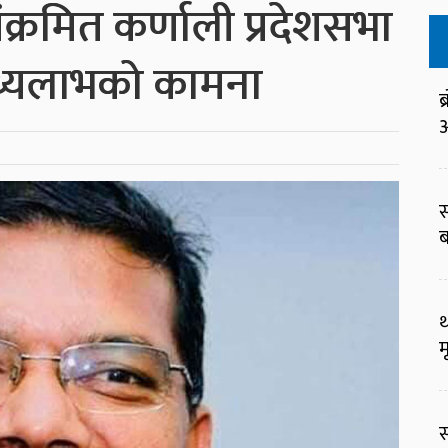
 संक्रमित कर्णाली प्रदेशसभा
्थ्यलाभको कामना
ब
आ
स
ब
थ
म
स