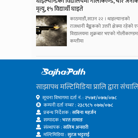
थाइल्यान्डको विद्यालयमा गोलीकाण्ड, चार जना
मृत्यु, १५ विद्यार्थी घाइते
काठमाडौं,साउन २२ । थाइल्यान्डको
राजधानी बैङ्ककको उत्तरी क्षेत्रमा रहेको 
विद्यालयमा शुक्रबार भएको गोलीकाण्डम
कम्तीमा
साझापथ मल्टिमिडिया प्रालि द्वारा संचाल
सूचना विभागमा दर्ता नं. :
२५७१/०७७/०७८
कम्पनी दर्ता नम्बर :
२३८९८५ ०७७/०७८
प्रबन्ध निर्देशक :
सबिना महर्जन
सम्पादक :
भरत तामाङ
संस्थापक :
सलिम अन्सारी
मल्टिमिडिया :
सुरज भट्टराई