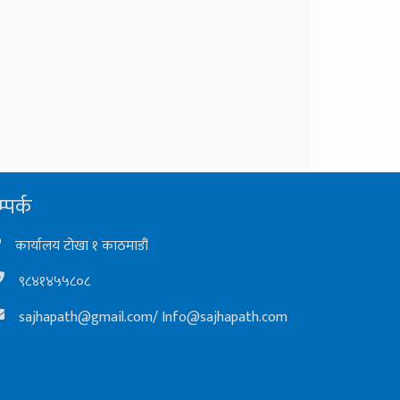
्पर्क
कार्यालय टोखा १ काठमाडौं
९८४१४५५८०८
sajhapath@gmail.com
/
Info@sajhapath.com