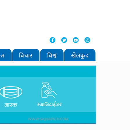
वास
विचार
विश्व
खेलकुद