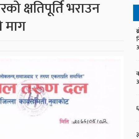
सरको क्षतिपूर्ति भराउन
ो माग
ब
न
आ
क
आ
६
३