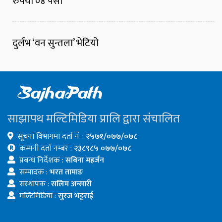
रुपैयाँ ०४ पैसा
दुर्लभ ‘वन सुन्तला’ भेटियो
साझापथ मल्टिमिडिया प्रालि द्वारा संचालित
सूचना विभागमा दर्ता नं. :
२५७१/०७७/०७८
कम्पनी दर्ता नम्बर :
२३८९८५ ०७७/०७८
प्रबन्ध निर्देशक :
सबिना महर्जन
सम्पादक :
भरत तामाङ
संस्थापक :
सलिम अन्सारी
मल्टिमिडिया :
सुरज भट्टराई