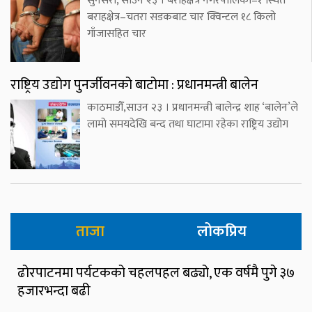
सुनसरी, साउन २३ । बराहक्षेत्र नगरपालिका–१ स्थित
बराहक्षेत्र–चतरा सडकबाट चार क्विन्टल १८ किलो
गाँजासहित चार
राष्ट्रिय उद्योग पुनर्जीवनको बाटोमा : प्रधानमन्त्री बालेन
काठमाडौँ,साउन २३ । प्रधानमन्त्री बालेन्द्र शाह ‘बालेन’ले
लामो समयदेखि बन्द तथा घाटामा रहेका राष्ट्रिय उद्योग
ताजा
लोकप्रिय
ढोरपाटनमा पर्यटकको चहलपहल बढ्यो, एक वर्षमै पुगे ३७
हजारभन्दा बढी