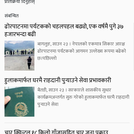
प्रतिक्रिया दिनुहोस्
संबन्धित
ढोरपाटनमा पर्यटकको चहलपहल बढ्यो, एक वर्षमै पुगे ३७
हजारभन्दा बढी
बागलुङ, साउन २३ । नेपालको एकमात्र सिकार आरक्ष
ढोरपाटनमा पर्यटकको आगमन उल्लेख्य रूपमा बढेको
छ।पछिल्लो
हुलाकमार्फत घरमै राहदानी पुर्‍याउने सेवा प्रभावकारी
बैतडी, साउन २३ । सरकारले शासकीय सुधार
कार्यक्रमअन्तर्गत सुरु गरेको हुलाकमार्फत घरमै राहदानी
पुर्‍याउने सेवा
चार क्विन्टल १८ किलो गाँजासहित चार जना पक्राउ