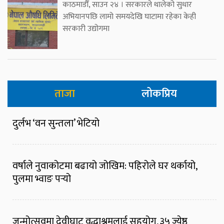
काठमाडौँ, साउन २४ । सरकारले थालेको सुधार
अभियानपछि लामो समयदेखि घाटामा रहेका केही
सरकारी उद्योगमा
ताजा
लोकप्रिय
दुर्लभ ‘वन सुन्तला’ भेटियो
वर्षाले नुवाकोटमा बढायो जोखिम: पहिरोले घर थर्कायो,
पुलमा भ्वाङ पर्‍यो
जन्मोत्सवमा देवीघाट वृद्धाश्रमलाई सहयोग, ३५ ज्येष्ठ