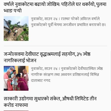
वर्षाले नुवाकोटमा बढायो जोखिम: पहिरोले घर थर्कायो, पुलमा
भ्वाङ पर्‍यो
नुवाकोट, साउन २४ । रातभर परेको अविरल वर्षाले
नुवाकोटको पूर्वी भेगमा जनजीवन प्रभावित बनाएको छ।
जन्मोत्सवमा देवीघाट वृद्धाश्रमलाई सहयोग, ३५ ज्येष्ठ
नागरिकलाई भोजन
नुवाकोट, साउन २४ । नुवाकोटको देवीघाटस्थित ज्येष्ठ
नागरिक संरक्षण तथा अध्ययन प्रतिष्ठानलाई विभिन्न
दाताबाट नगद
सरकारी उद्योगमा सुधारको संकेत, औषधी लिमिटेड तीन
करोड नाफामा