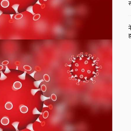
स
न
ह