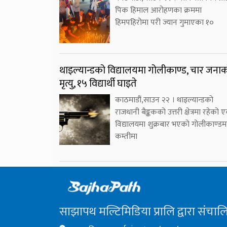
पिक हिमाल आरोहणका क्रममा
हिमपहिरोमा परी ज्यान गुमाएका १०
थाइल्यान्डको विद्यालयमा गोलीकाण्ड, चार जना
मृत्यु, १५ विद्यार्थी घाइते
काठमाडौं,साउन २२ । थाइल्यान्डको
राजधानी बैङ्ककको उत्तरी क्षेत्रमा रहेको 
विद्यालयमा शुक्रबार भएको गोलीकाण्डम
कम्तीमा
साझापथ मल्टिमिडिया प्रालि द्वारा संचाल