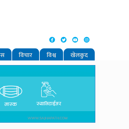
वास
विचार
विश्व
खेलकुद