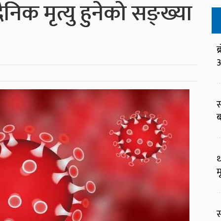
िक मृत्यु हुनेको सङ्ख्या
ब
आ
स
ब
थ
म
स