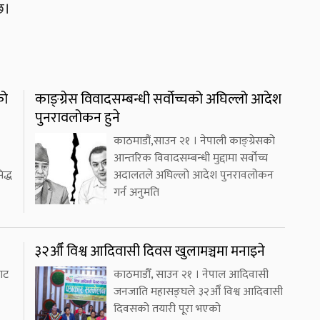
छ।
को
काङ्ग्रेस विवादसम्बन्धी सर्वोच्चको अघिल्लो आदेश
पुनरावलोकन हुने
काठमाडौं,साउन २१ । नेपाली काङ्ग्रेसको
आन्तरिक विवादसम्बन्धी मुद्दामा सर्वोच्च
द्ध
अदालतले अघिल्लो आदेश पुनरावलोकन
गर्न अनुमति
३२औँ विश्व आदिवासी दिवस खुलामञ्चमा मनाइने
ाट
काठमाडौँ, साउन २१ । नेपाल आदिवासी
जनजाति महासङ्घले ३२औँ विश्व आदिवासी
दिवसको तयारी पूरा भएको