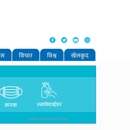
वास
विचार
विश्व
खेलकुद