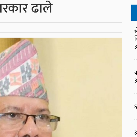
रकार ढाले
ब
न
आ
क
आ
६
३