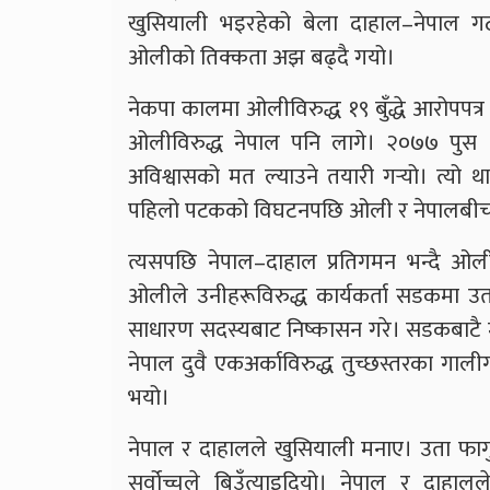
खुसियाली भइरहेको बेला दाहाल–नेपाल ग
ओलीको तिक्कता अझ बढ्दै गयो।
नेकपा कालमा ओलीविरुद्ध १९ बुँद्धे आरोपपत्
ओलीविरुद्ध नेपाल पनि लागे। २०७७ पुस
अविश्वासको मत ल्याउने तयारी गर्‍यो। त्यो
पहिलो पटकको विघटनपछि ओली र नेपालबीचको
त्यसपछि नेपाल–दाहाल प्रतिगमन भन्दै ओलीक
ओलीले उनीहरूविरुद्ध कार्यकर्ता सडकमा उ
साधारण सदस्यबाट निष्कासन गरे। सडकबाटै म
नेपाल दुवै एकअर्काविरुद्ध तुच्छस्तरका गाली
भयो।
नेपाल र दाहालले खुसियाली मनाए। उता फागु
सर्वोच्चले बिउँत्याइदियो। नेपाल र दाहाल