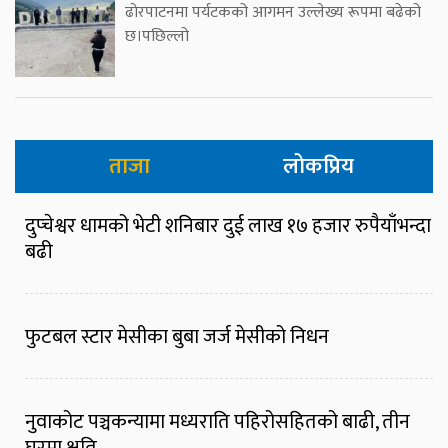
ढोरपाटनमा पर्यटकको आगमन उल्लेख्य रूपमा बढेको
छ।पछिल्लो
ताजा
लोकप्रिय
दुप्चेश्वर धामको भेटी शनिबार दुई लाख १७ हजार रुपैयाँभन्दा
बढी
फुटबल स्टार मेसीका बुबा जर्ज मेसीको निधन
नुवाकोट पञ्चकन्यामा मध्यराति पहिरोसहितको बाढी, तीन