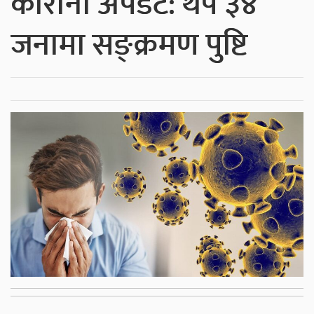
कोरोना अपडेट: थप ३४
जनामा सङ्क्रमण पुष्टि