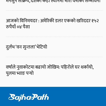
मनसुन सक्रिय, देशका केही स्थानमा भारी वर्षाको सम्भावना
आजको विनिमयदर : अमेरिकी डलर एकको खरिददर १५२
रुपैयाँ ०४ पैसा
दुर्लभ ‘वन सुन्तला’ भेटियो
वर्षाले नुवाकोटमा बढायो जोखिम: पहिरोले घर थर्कायो,
पुलमा भ्वाङ पर्‍यो