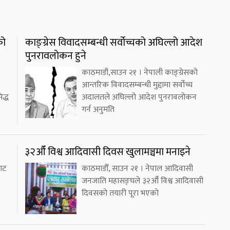
को
काङ्ग्रेस विवादसम्बन्धी सर्वोच्चको अघिल्लो आदेश
पुनरावलोकन हुने
काठमाडौं,साउन २१ । नेपाली काङ्ग्रेसको
आन्तरिक विवादसम्बन्धी मुद्दामा सर्वोच्च
द्ध
अदालतले अघिल्लो आदेश पुनरावलोकन
गर्न अनुमति
३२औँ विश्व आदिवासी दिवस खुलामञ्चमा मनाइने
ाट
काठमाडौँ, साउन २१ । नेपाल आदिवासी
जनजाति महासङ्घले ३२औँ विश्व आदिवासी
दिवसको तयारी पूरा भएको