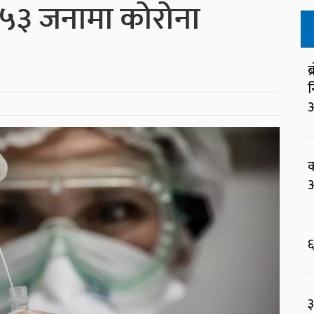
५५३ जनामा कोरोना
ब
न
आ
क
आ
६
३