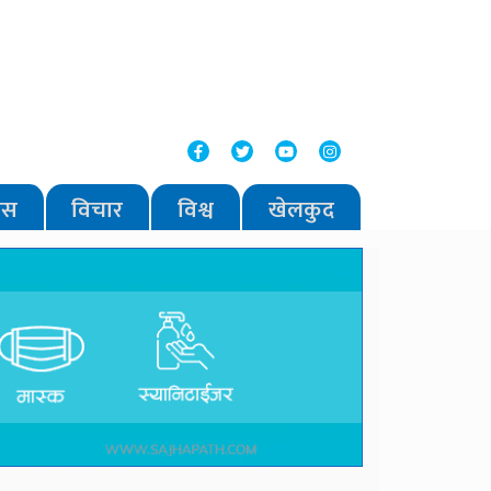
वास
विचार
विश्व
खेलकुद