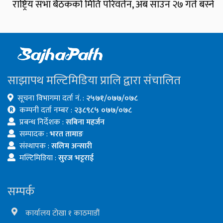
राष्ट्रिय सभा बैठकको मिति परिवर्तन, अब साउन २७ गते बस्ने
साझापथ मल्टिमिडिया प्रालि द्वारा संचालित
सूचना विभागमा दर्ता नं. :
२५७१/०७७/०७८
कम्पनी दर्ता नम्बर :
२३८९८५ ०७७/०७८
प्रबन्ध निर्देशक :
सबिना महर्जन
सम्पादक :
भरत तामाङ
संस्थापक :
सलिम अन्सारी
मल्टिमिडिया :
सुरज भट्टराई
सम्पर्क
कार्यालय टोखा १ काठमाडौं