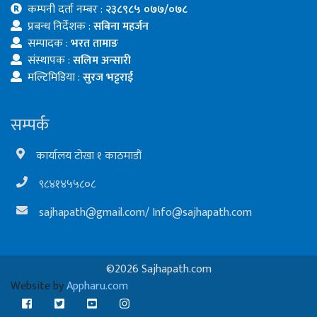
कम्पनी दर्ता नम्बर :
२३८९८५ ०७७/०७८
प्रबन्ध निर्देशक :
सबिना महर्जन
सम्पादक :
भरत तामाङ
संस्थापक :
सलिम अन्सारी
मल्टिमिडिया :
सुरज भट्टराई
सम्पर्क
कार्यालय टोखा १ काठमाडौं
९८४१४५५८०८
sajhapath@gmail.com
/
Info@sajhapath.com
©2026 Sajhapath.com
Website by
Appharu.com