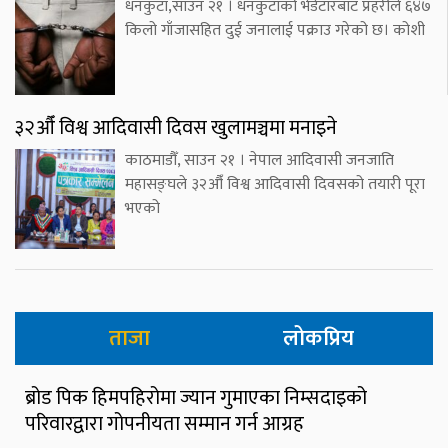
धनकुटा,साउन २१ । धनकुटाको भेडेटारबाट प्रहरीले ६४७
किलो गाँजासहित दुई जनालाई पक्राउ गरेको छ। कोशी
३२औँ विश्व आदिवासी दिवस खुलामञ्चमा मनाइने
काठमाडौँ, साउन २१ । नेपाल आदिवासी जनजाति
महासङ्घले ३२औँ विश्व आदिवासी दिवसको तयारी पूरा
भएको
ताजा
लोकप्रिय
ब्रोड पिक हिमपहिरोमा ज्यान गुमाएका निम्सदाइको
परिवारद्वारा गोपनीयता सम्मान गर्न आग्रह