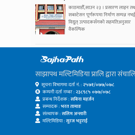
काठमाडौँ,साउन २३ । प्रसारण लाइन तथ
सबस्टेसन पूर्णरूपमा निर्माण सम्पन्न नभ
विद्युत् उत्पादकसँगको सहमतिअनुसार
वैकल्पिक
साझापथ मल्टिमिडिया प्रालि द्वारा संचाल
सूचना विभागमा दर्ता नं. :
२५७१/०७७/०७८
कम्पनी दर्ता नम्बर :
२३८९८५ ०७७/०७८
प्रबन्ध निर्देशक :
सबिना महर्जन
सम्पादक :
भरत तामाङ
संस्थापक :
सलिम अन्सारी
मल्टिमिडिया :
सुरज भट्टराई