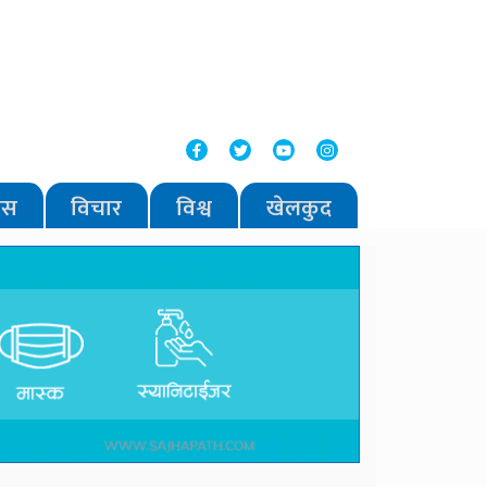
वास
विचार
विश्व
खेलकुद