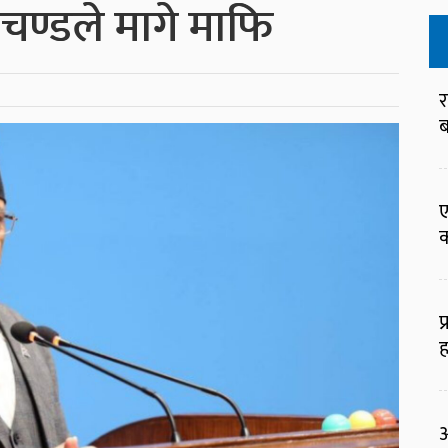
प्रचण्डले मागे माफि
र
ब
ए
क
प
ह
आ