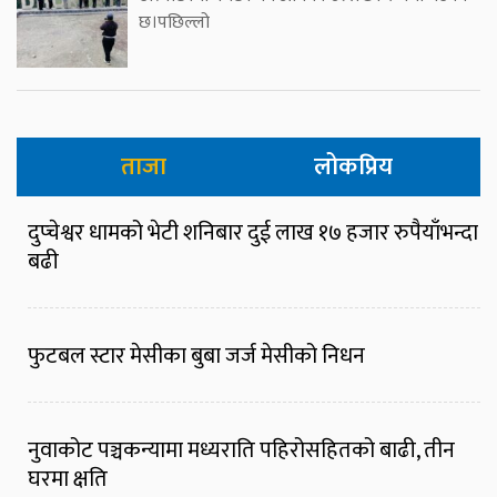
छ।पछिल्लो
ताजा
लोकप्रिय
दुप्चेश्वर धामको भेटी शनिबार दुई लाख १७ हजार रुपैयाँभन्दा
बढी
फुटबल स्टार मेसीका बुबा जर्ज मेसीको निधन
नुवाकोट पञ्चकन्यामा मध्यराति पहिरोसहितको बाढी, तीन
घरमा क्षति