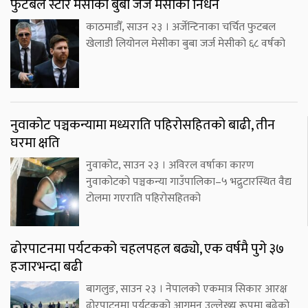
फुटबल स्टार मेसीका बुबा जर्ज मेसीको निधन
काठमाडौँ, साउन २३ । अर्जेन्टिनाका चर्चित फुटबल
खेलाडी लियोनल मेसीका बुबा जर्ज मेसीको ६८ वर्षको
नुवाकोट पञ्चकन्यामा मध्यराति पहिरोसहितको बाढी, तीन
घरमा क्षति
नुवाकोट, साउन २३ । अविरल वर्षाका कारण
नुवाकोटको पञ्चकन्या गाउँपालिका–५ भद्रुटारस्थित वैद्य
टोलमा गएराति पहिरोसहितको
ढोरपाटनमा पर्यटकको चहलपहल बढ्यो, एक वर्षमै पुगे ३७
हजारभन्दा बढी
बागलुङ, साउन २३ । नेपालको एकमात्र सिकार आरक्ष
ढोरपाटनमा पर्यटकको आगमन उल्लेख्य रूपमा बढेको