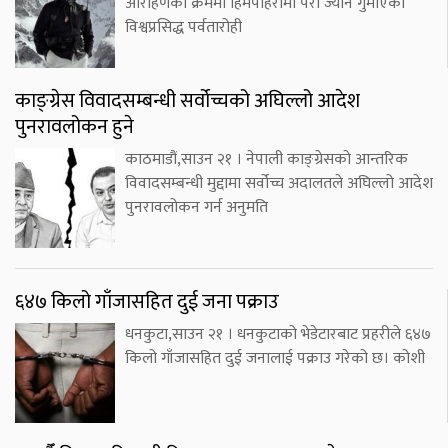
आरोहणका क्रममा हिमपहिरोमा परी ज्यान गुमाएका
विश्वप्रसिद्ध पर्वतारोही
काङ्ग्रेस विवादसम्बन्धी सर्वोच्चको अघिल्लो आदेश
पुनरावलोकन हुने
काठमाडौं,साउन २१ । नेपाली काङ्ग्रेसको आन्तरिक
विवादसम्बन्धी मुद्दामा सर्वोच्च अदालतले अघिल्लो आदेश
पुनरावलोकन गर्न अनुमति
६४७ किलो गाँजासहित दुई जना पक्राउ
धनकुटा,साउन २१ । धनकुटाको भेडेटारबाट प्रहरीले ६४७
किलो गाँजासहित दुई जनालाई पक्राउ गरेको छ। कोशी