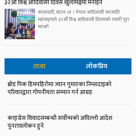
३२औँ विश्व आदिवासी दिवस खुलामञ्चमा मनाइने
काठमाडौँ, साउन २१ । नेपाल आदिवासी जनजाति
महासङ्घले ३२औँ विश्व आदिवासी दिवसको तयारी पूरा
भएको
ताजा
लोकप्रिय
ब्रोड पिक हिमपहिरोमा ज्यान गुमाएका निम्सदाइको
परिवारद्वारा गोपनीयता सम्मान गर्न आग्रह
काङ्ग्रेस विवादसम्बन्धी सर्वोच्चको अघिल्लो आदेश
पुनरावलोकन हुने