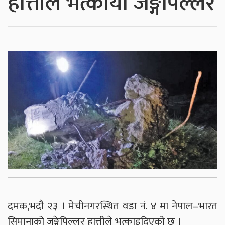
हात्तीले भत्कायो जङ्गेपिल्लर
दमक,भदौ २३ । मेचीनगरस्थित वडा नं. ४ मा नेपाल–भारत
सिमानाको जङ्गेपिल्लर हात्तीले भत्काइदिएको छ ।