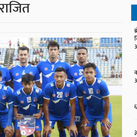
पराजित
ब
न
आ
क
आ
६
३