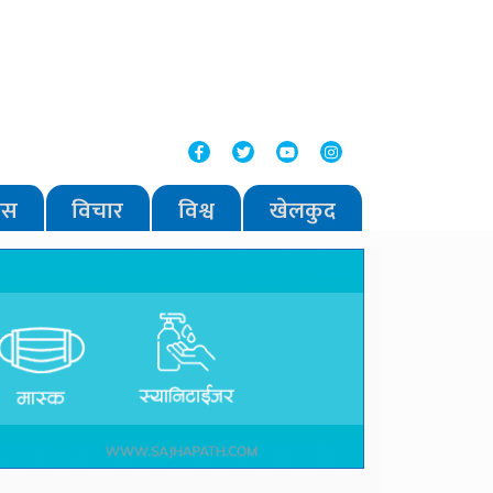
वास
विचार
विश्व
खेलकुद