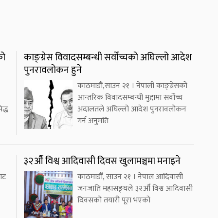
को
काङ्ग्रेस विवादसम्बन्धी सर्वोच्चको अघिल्लो आदेश
पुनरावलोकन हुने
काठमाडौं,साउन २१ । नेपाली काङ्ग्रेसको
आन्तरिक विवादसम्बन्धी मुद्दामा सर्वोच्च
द्ध
अदालतले अघिल्लो आदेश पुनरावलोकन
गर्न अनुमति
३२औँ विश्व आदिवासी दिवस खुलामञ्चमा मनाइने
ाट
काठमाडौँ, साउन २१ । नेपाल आदिवासी
जनजाति महासङ्घले ३२औँ विश्व आदिवासी
दिवसको तयारी पूरा भएको