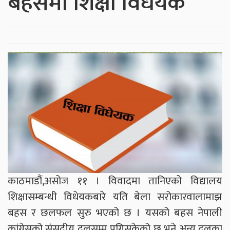
बहसमा शिक्षा विधेयक
काठमाडौं,असोज ११ । विवादमा तानिएको विद्यालय
शिक्षासम्बन्धी विधेयकबारे यति बेला सरोकारवालामाझ
बहस र छलफल सुरु भएको छ । यसको बहस नेपाली
कांग्रेसको संसदीय दलसम्म पुगिसकेको छ भने अन्य दलका