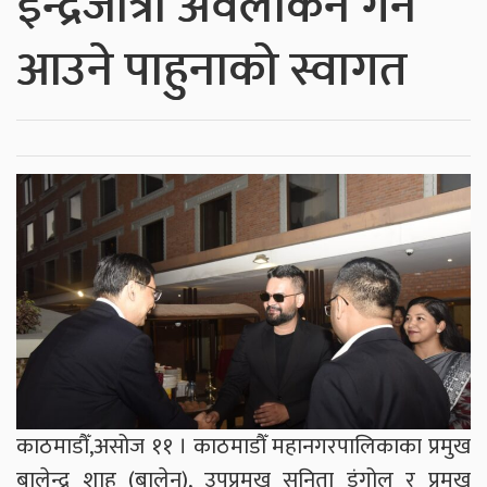
इन्द्रजात्रा अवलोकन गर्न
आउने पाहुनाको स्वागत
काठमाडौँ,असोज ११ । काठमाडौँ महानगरपालिकाका प्रमुख
बालेन्द्र शाह (बालेन), उपप्रमुख सुनिता डंगोल र प्रमुख