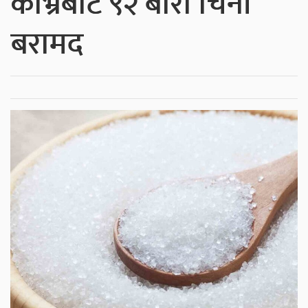
काभ्रेबाट ९२ बोरा चिनी
बरामद