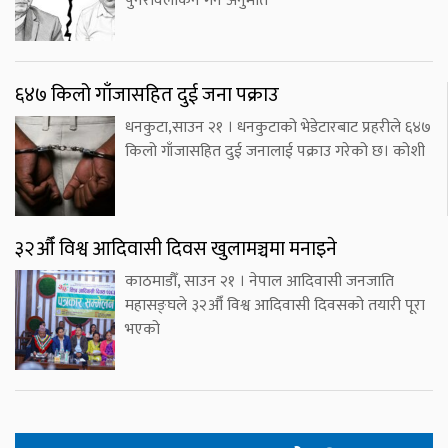
पुनरावलोकन गर्न अनुमति
६४७ किलो गाँजासहित दुई जना पक्राउ
धनकुटा,साउन २१ । धनकुटाको भेडेटारबाट प्रहरीले ६४७
किलो गाँजासहित दुई जनालाई पक्राउ गरेको छ। कोशी
३२औँ विश्व आदिवासी दिवस खुलामञ्चमा मनाइने
काठमाडौँ, साउन २१ । नेपाल आदिवासी जनजाति
महासङ्घले ३२औँ विश्व आदिवासी दिवसको तयारी पूरा
भएको