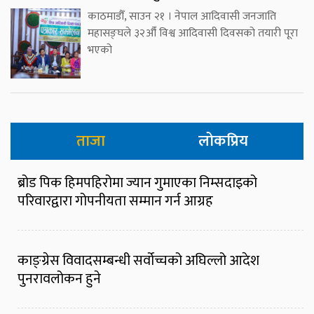
काठमाडौँ, साउन २१ । नेपाल आदिवासी जनजाति
महासङ्घले ३२औँ विश्व आदिवासी दिवसको तयारी पूरा
भएको
ताजा
लोकप्रिय
ब्रोड पिक हिमपहिरोमा ज्यान गुमाएका निम्सदाइको
परिवारद्वारा गोपनीयता सम्मान गर्न आग्रह
काङ्ग्रेस विवादसम्बन्धी सर्वोच्चको अघिल्लो आदेश
पुनरावलोकन हुने